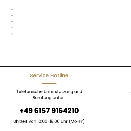
Rundstrickware
Nackenband
Exact-Rundhalsausschnitt, doppelt gelegt
Kragen in 1x1 Ripp-Strick mit Elasthan
Bund unten und Ärmelbund mit doppelter Steppnaht
100% Baumwolle
Service Hotline
Telefonische Unterstützung und
Beratung unter::
+49 6157 9164210
Uhrzeit von 10:00-18:00 Uhr (Mo-Fr)