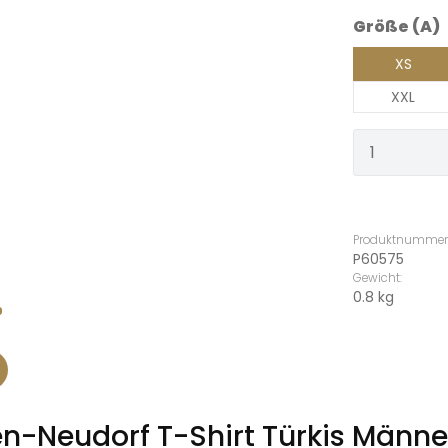
Größe (A)
XS
XXL
Produkt
Produktnummer
P60575
Gewicht:
0.8 kg
n-Neudorf T-Shirt Türkis Männe