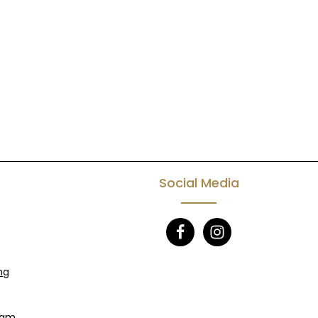
Social Media
ng
eam