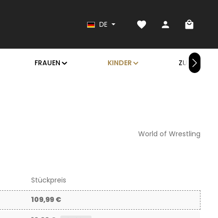
Du hast 0 Produkte au
Warenk
DE
FRAUEN
KINDER
ZUBEHÖR
World of Wrestling
Stückpreis
109,99 €