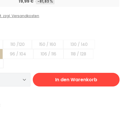
19,99 €
-81,83 %
St. zzgl. Versandkosten
auswählen
110 /120
150 / 160
130 / 140
Option ist zurzeit nicht verfügbar.)
(Diese Option ist zurzeit nicht verfügbar.)
(Diese Option ist zurzeit nicht verfügbar.)
(Diese Option ist zurzeit nich
96 / 104
106 / 116
118 / 128
Option ist zurzeit nicht verfügbar.)
(Diese Option ist zurzeit nicht verfügbar.)
(Diese Option ist zurzeit nicht verfügbar.)
(Diese Option ist zurzeit nich
 Anzahl: Gib den gewünschten Wert ei
In den Warenkorb
: