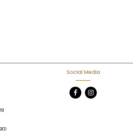
Social Media
ng
eam