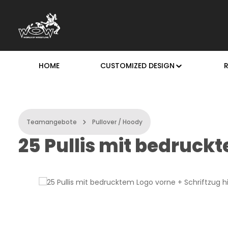
m Hauptinhalt springen
Zur Suche springen
Zur Hauptnavigation springen
HOME
CUSTOMIZED DESIGN
Teamangebote
Pullover / Hoody
25 Pullis mit bedruckt