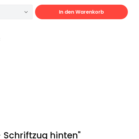
 Anzahl: Gib den gewünschten Wert ei
In den Warenkorb
:
 Schriftzug hinten"