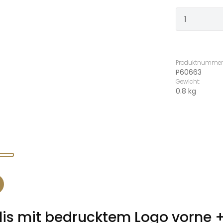
Produkt
Produktnummer
P60663
Gewicht:
0.8 kg
lis mit bedrucktem Logo vorne +