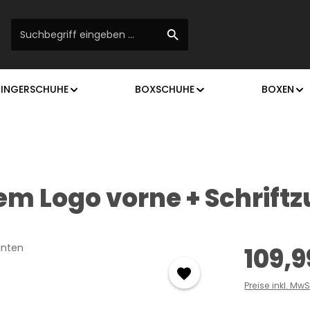
RINGERSCHUHE
BOXSCHUHE
BOXEN
em Logo vorne + Schriftz
Regulärer Prei
109,9
Preise inkl. Mw