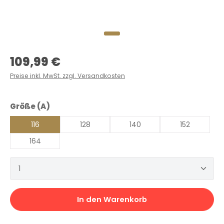
Regulärer Preis:
109,99 €
Preise inkl. MwSt. zzgl. Versandkosten
auswählen
Größe (A)
116
128
140
152
164
Produkt Anzahl: Gib den gewünschten Wert ein 
In den Warenkorb